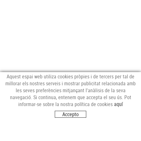
Aquest espai web utiliza cookies pròpies i de tercers per tal de
millorar els nostres serveis i mostrar publicitat relacionada amb
les seves preferències mitjançant l'anàlisis de la seva
navegació. Si continua, entenem que accepta el seu ús. Pot
MERCAT CENTRAL
informar-se sobre la nostra política de cookies
aquí
Mercat Central de Tarragona
Accepto
43001 Tarragona
T. 977 227 451
mercat@carnsbertran.cat