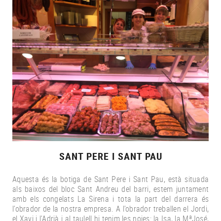
SANT PERE I SANT PAU
Aquesta és la botiga de Sant Pere i Sant Pau, està situada
als baixos del bloc Sant Andreu del barri, estem juntament
amb els congelats La Sirena i tota la part del darrera és
l’obrador de la nostra empresa. A l’obrador treballen el Jordi,
el Xavi i l’Adrià i al taulell hi tenim les noies: la Isa, la MªJosé,