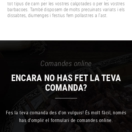
tot tipus de carn per les vostres calçotades o per les vostres
barbacoes. També disposem de molts precuinats variats i els
dissabtes, diumenges i festius fem pollastres a l'ast.
Comandes online
ENCARA NO HAS FET LA TEVA
COMANDA?
Fes la teva comanda des d'on vulguis! És molt fàcil, només
has d'omplir el formulari de comandes online.