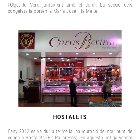
l’Olga, la Vero juntament amb el Jordi. La secció dels
congelats la porten la María José i la Maite.
HOSTALETS
L'any 2012 es va dur a terme la inauguració del nou punt de
venda a Hostalets (Els Pallaresos). En aquesta botiga venem