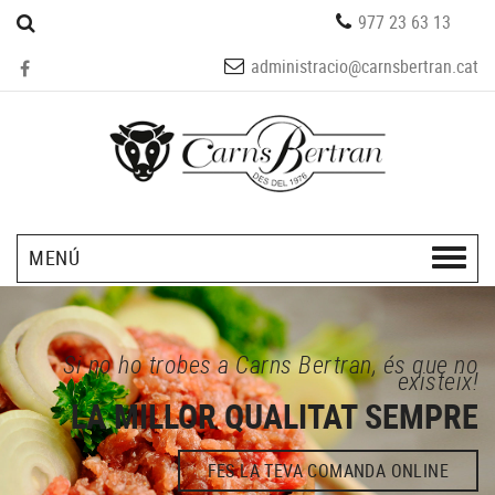
977 23 63 13
administracio@carnsbertran.cat
MENÚ
Si no ho trobes a Carns Bertran, és que no
existeix!
LA MILLOR QUALITAT SEMPRE
FES LA TEVA COMANDA ONLINE