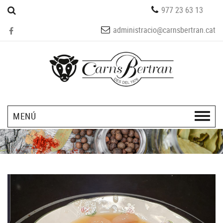
977 23 63 13
administracio@carnsbertran.cat
MENÚ