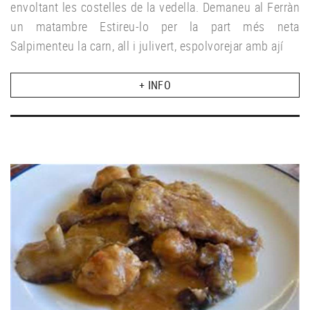
envoltant les costelles de la vedella. Demaneu al Ferràn
un matambre Estireu-lo per la part més neta
Salpimenteu la carn, all i julivert, espolvorejar amb ají
+ INFO