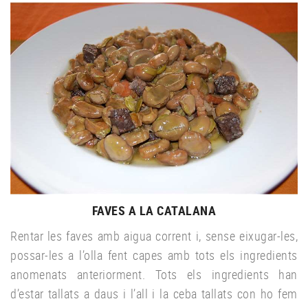
FAVES A LA CATALANA
Rentar les faves amb aigua corrent i, sense eixugar-les,
possar-les a l’olla fent capes amb tots els ingredients
anomenats anteriorment. Tots els ingredients han
d’estar tallats a daus i l’all i la ceba tallats con ho fem