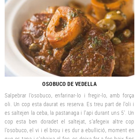
OSOBUCO DE VEDELLA
Salpebrar l'osobuco, enfarinar-lo i fregir-lo, amb força
oli. Un cop esta daurat es reserva. Es treu part de l'oli i
es saltejen la ceba, la pastanaga i l'api durant uns 5'. Un
cop esta ben doradet el saltejat, s'afegeix altre cop
l'osobuco, el vi i el brou i es dur a ebullició, moment en
que es tapa i s'abaixa el foc, es deixa fer a foc baix fins