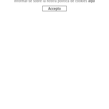
informar-se sobre la nostra política de cookies
aquí
Mercat Central de Tarragona
Accepto
43001 Tarragona
T. 977 227 451
mercat@carnsbertran.cat
SANT PERE I SANT PAU
Bloc Sant Andreu
43007 Tarragona
T. 977 200 861
spsp@carnsbertran.cat
HOSTALETS
Hostalets
43151 Els Pallaresos
T. 977 626 749 - 669 851 952
hostalets@carnsbertran.cat