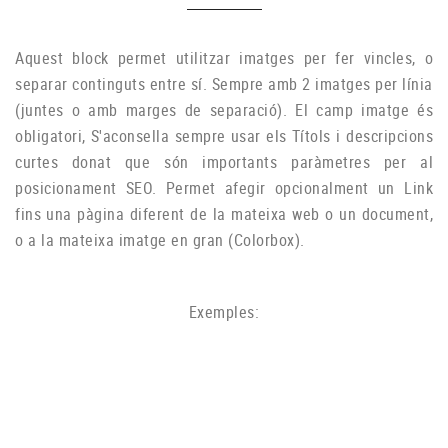
Aquest block permet utilitzar imatges per fer vincles, o
separar continguts entre sí. Sempre amb 2 imatges per línia
(juntes o amb marges de separació). El camp imatge és
obligatori, S'aconsella sempre usar els Títols i descripcions
curtes donat que són importants paràmetres per al
posicionament SEO. Permet afegir opcionalment un Link
EDIFICIS PÚBLICS
fins una pàgina diferent de la mateixa web o un document,
Lorem ipsum dolor sit amet, consectetur adipiscing elit. Donec feugiat nec quam.
o a la mateixa imatge en gran (Colorbox).
Exemples: