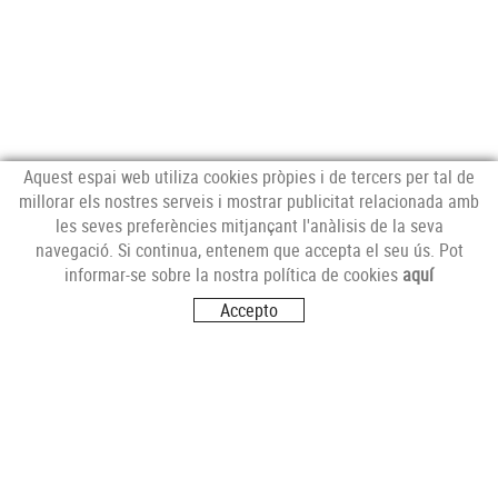
Aquest espai web utiliza cookies pròpies i de tercers per tal de
millorar els nostres serveis i mostrar publicitat relacionada amb
les seves preferències mitjançant l'anàlisis de la seva
navegació. Si continua, entenem que accepta el seu ús. Pot
MERCAT CENTRAL
informar-se sobre la nostra política de cookies
aquí
Mercat Central de Tarragona
Accepto
43001 Tarragona
T. 977 227 451
mercat@carnsbertran.cat
SANT PERE I SANT PAU
Bloc Sant Andreu
43007 Tarragona